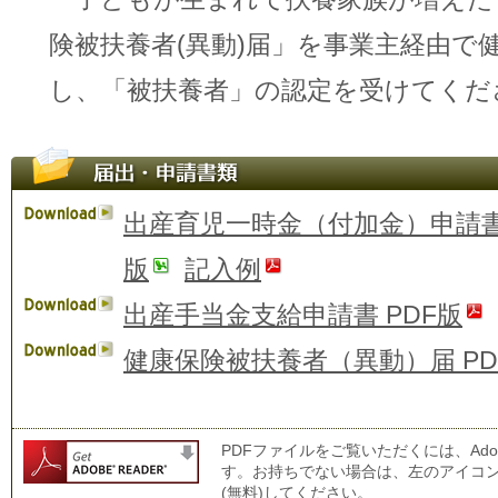
険被扶養者(異動)届」を事業主経由で
し、「被扶養者」の認定を受けてくだ
出産育児一時金（付加金）申請書 
版
記入例
出産手当金支給申請書 PDF版
健康保険被扶養者（異動）届 PD
PDFファイルをご覧いただくには、Adobe(R
す。お持ちでない場合は、左のアイコ
(無料)してください。