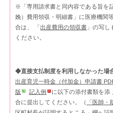
※「専用請求書と同内容である旨を
娩）費用領収・明細書」に医療機関
合は、 「
出産費用の領収書
」の写し
ください。
◆直接支払制度を利用しなかった場
出産育児一時金（付加金）申請書 PD
版
記入例
に以下の添付書類を添
合に提出してください。（
「医師・
区町村長が証明するところ」欄へ証